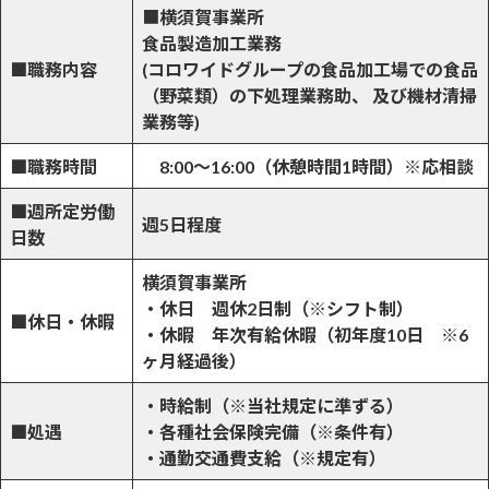
■
横須賀事業所
食品製造加工業務
■職務内容
(コロワイドグループの食品加工場での食品
（野菜類）の下処理業務助、 及び機材清掃
業務等)
■職務時間
8:00～16:00（休憩時間1時間）※応相談
■週所定労働
週5日程度
日数
横須賀事業所
・休日 週休2日制（※シフト制）
■休日・休暇
・休暇 年次有給休暇（初年度10日 ※6
ヶ月経過後）
・時給制（※当社規定に準ずる）
■処遇
・各種社会保険完備（※条件有）
・通勤交通費支給（※規定有）