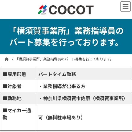
コ
ナ
ン
ビ
テ
ゲ
ン
ー
ツ
シ
「横須賀事業所」業務指導員の
へ
ョ
ス
ン
パート募集を行っております。
キ
に
ッ
移
プ
動
「横須賀事業所」業務指導員のパート募集を行っております。
■雇用形態
パートタイム勤務
■対象者
・業務指導が出来る方
■勤務地
・
神奈川県横須賀市佐原（横須賀事業所）
■マイカー通
勤
可（無料駐車場あり）