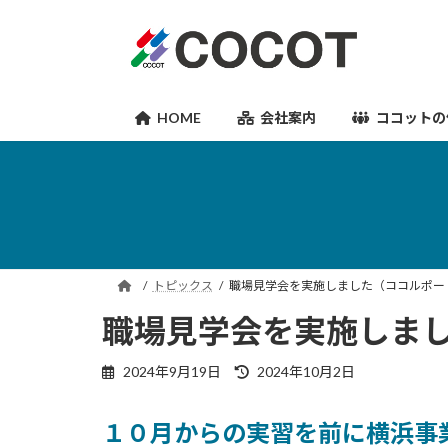
コ
ナ
ン
ビ
テ
ゲ
ン
ー
ツ
シ
HOME
会社案内
ココットの
へ
ョ
ス
ン
キ
に
ッ
移
プ
動
トピックス
職場見学会を実施しました（ココルポート湘
職場見学会を実施しました
最
2024年9月19日
2024年10月2日
終
更
１０月からの実習を前に横浜事
新