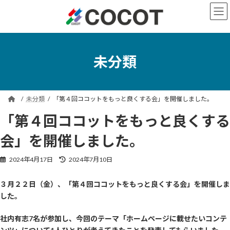
コ
ナ
ン
ビ
テ
ゲ
ン
ー
ツ
シ
へ
ョ
未分類
ス
ン
キ
に
ッ
移
プ
動
未分類
「第４回ココットをもっと良くする会」を開催しました。
「第４回ココットをもっと良くする
会」を開催しました。
最
2024年4月17日
2024年7月10日
終
更
３月２２日（金）、「第４回ココットをもっと良くする会」を開催しま
新
した。
日
時
:
社内有志7名が参加し、今回のテーマ「ホームページに載せたいコンテ